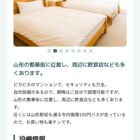
ン
ン
の
の
数
数
量
量
を
を
減
増
ら
や
す
す
山形の繁華街に位置し、周辺に飲食店なども多
くあります。
ピカピカのマンションで、セキュリティも万全。
自炊設備があるので、朝晩はご自分で調理可能ですが、
山形の繁華街に位置し、周辺に飲食店なども多くありま
す。
近くには山形駅前も通る市内循環100円バスが走っている
ので、お買い物も楽チンです。
設備情報