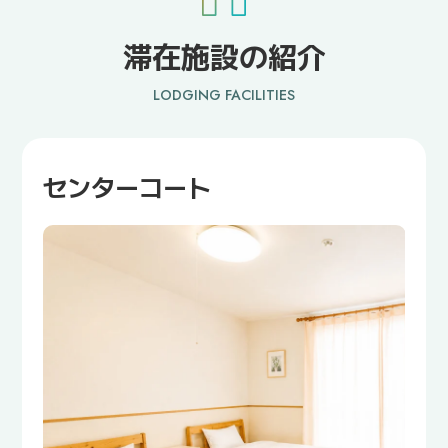
専
専
用
用
滞在施設の紹介
自
自
炊
炊
LODGING FACILITIES
(昼
(昼
食
食
付)
付)
プ
プ
センターコート
ラ
ラ
ン
ン
【セ
【セ
ン
ン
タ
タ
ー
ー
コ
コ
ー
ー
ト】
ト】
ツ
ツ
イ
イ