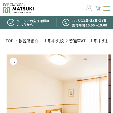
コンテ
ンツに
進む
0120-339-179
メールでの空き確認は
TEL
こちらから
受付時間 10:00〜19:00
TOP
教習所紹介
⁩山形中央校
普通車AT 山形中央校
商品情
報にス
キップ