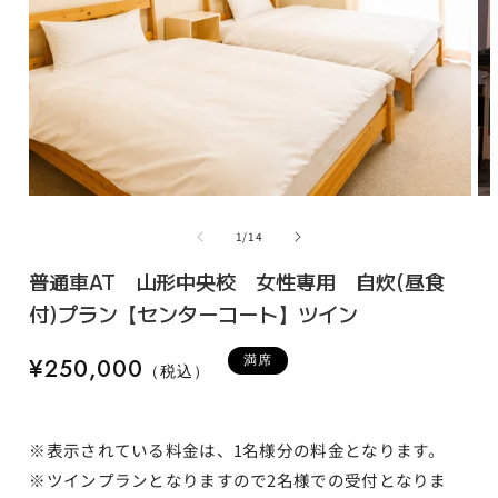
モ
モ
ー
ー
の
1
/
14
ダ
ダ
ル
ル
普通車AT 山形中央校 女性専用 自炊(昼食
で
で
メ
メ
付)プラン【センターコート】ツイン
デ
デ
ィ
ィ
通
満席
¥250,000
ア
ア
（税込）
常
(1)
(2)
を
を
価
開
開
格
く
く
※表示されている料金は、1名様分の料金となります。
※ツインプランとなりますので2名様での受付となりま