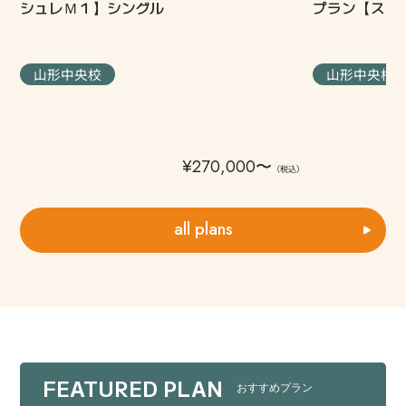
シュレＭ１】シングル
プラン【ステ
⁩山形中央校
⁩山形中央校
通
¥270,000〜
（税込）
常
価
格
all plans
FEATURED PLAN
おすすめプラン