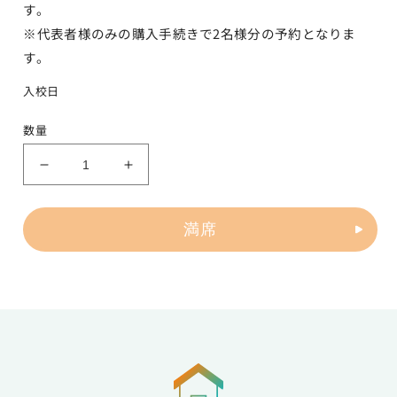
す。
※代表者様のみの購入手続きで2名様分の予約となりま
す。
入校日
数量
普
普
通
通
車
車
満席
AT
AT
山
山
形
形
中
中
央
央
校
校
女
女
性
性